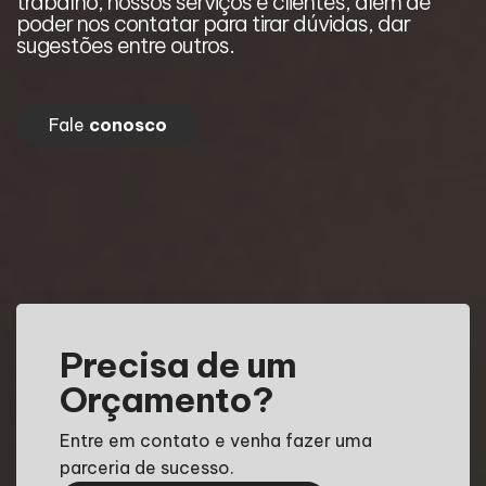
trabalho, nossos serviços e clientes, além de
t
poder nos contatar para tirar dúvidas, dar
p
sugestões entre outros.
s
Fale
conosco
Precisa de um
Orçamento?
Entre em contato e venha fazer uma
parceria de sucesso.