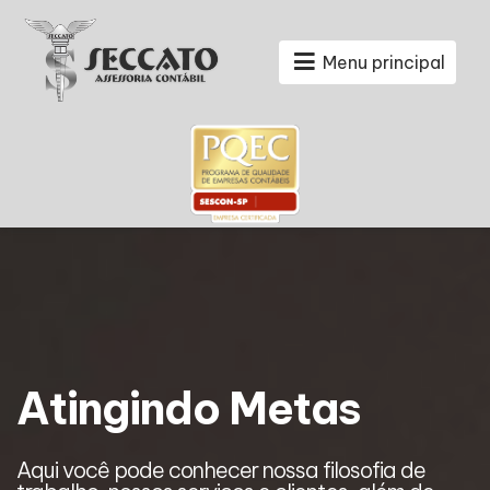
Menu principal
Atingindo Metas
Aqui você pode conhecer nossa filosofia de
A