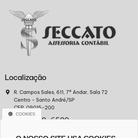
Localização
R. Campos Sales, 611, 7° Andar, Sala 72
Centro - Santo André/SP
CEP. 09015-200
COOKIES
(11) 97418-6520
comercial@seccato.com.br